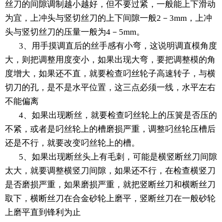
丝刀的间隙调制越小越好，但不要过紧，一般能上下滑动
为宜，上冲头与竖切丝刀的上下间隙一般2－3mm，上冲
头与竖切丝刀的压量一般为4－5mm。
3、用手摸调直后的丝手感有小弯，这说明调直模角度
大，则把调整用度变小，如果出现大弯，要把调整模的角
度增大，如果还不直，就要检查叼丝轮子高速转子，与横
切刀的孔，是不是水平位置，这三点必须一线，水平左右
不能偏离
4、如果出现断丝，就要检查叼丝轮上的压簧是否压的
不紧，或者是叼丝轮上的槽磨损严重，调整叼丝轮压槽后
还是不行，就要改变叼丝轮上的槽。
5、如果出现断丝头上有毛刺，可能是横竖断丝刀间隙
太大，就要调整横竖刀间隙，如果还不行，在检查横竖刀
是否磨损严重，如果磨损严重，就把竖断丝刀和横断丝刀
取下，横断丝刀在合金砂轮上磨平，竖断丝刀在一般砂轮
上磨平直到锋利为止