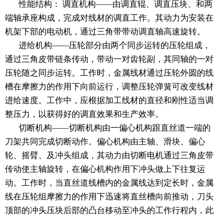
性能结构： 调直机构——由调直辊、调直压块、和两
端轴承座构成，完成对线材的调直工作。其动力为安装在
机架下部的电动机，通过三角带带动调直轴高速旋转。
进给机构——压轮部分由两个同步运转的压轮组成，
通过三角皮带链条传动，带动一对齿轮副，其同轴的一对
压轮随之同步运转。工作时，金属线材通过压轮外圆的线
槽在摩擦力的作用下向前运行，调整压轮弹簧可改变线材
进给速度。工作中，应根据加工线材的直径和刚性适当调
整压力，以获得好的调直效果和生产效率。
切断机构——切断机构由一偏心机构跟直丝道一端的
刀架共同完成切断动作。偏心机构由主轴、滑块、偏心
轮、摇臂、及冲头组成，其动力由切断电机通过三角皮带
传动使主轴旋转，在偏心机构作用下冲头做上下往复运
动。工作时，当直丝道线槽内的金属线达到定长时，金属
线在压轮组摩擦力的作用下迅速将直丝槽向前推动，刀头
顶部的冲头压块后部的凸台移动至冲头的工作行程内，此