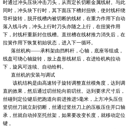
时通过冲头压块冲击刀头，从而定长切断金属线材。与此
同时，冲头块下行时，其下面压下槽封扭铁，使封线杆绕
导杆旋转，脱开线槽内被切断的线材，在重力作用下自动
落入线斗内，冲头上行时刀头亦随之上行，在扭簧作用
下，封线杆重新封住线槽。直丝槽在线材推力消失后，在
拉簧作用下恢复初始状态，进入下一循环。
落丝机构——承料架由挡料杆，心轴，底座等组成，
线盘可绕心轴旋转，放上盘形线材后，在进给机构拉动
下，旋风可连续、自动给料。
直丝机的安装与调试
该机结构是由高速转子旋转调整直丝模角度，达到调
直的效果，然后通过叨丝轮向前叨丝。达到要求尺寸后，
丝碰到定位键后把跑道向前进推进5毫米，上方冲头压住
竖切丝刀就立刻切断，丝通过竖丝刀上的压板压住开口轴
承，丝就自动掉至托丝架，如果要改变长度，就移动定位
键 。