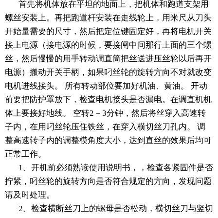
首先将机体放在平坦的地面上，把机体和跑道支架用
螺丝安装上。再把跑道杆安装在走线轮上，用米尺从刀头
开始量需要的尺寸，然后把定位键固定好，再将电机开关
接上电源（接电源的时候，要接闸中间那行上面的三个螺
丝，然后慢慢的用手转动调直筒把丝送进压丝轮以后再开
电源）搬动开关手柄，如果叼丝轮的旋转方向不对就改变
电机进线接头。 所有转动部位要加好机油、黄油。 开动
前要把防护罩放下，检查电机接头是否漏电。在调直机机
体上要接好地线。 空转2－3分钟，然后将丝穿入高速转
子内，在用叼丝轮压住铁丝，在穿入横切丝刀孔内。 调
整高速转子内的调整模角度大小，达到直丝的效果后均可
正常工作。
1、开机前必须熟读使用说明书，，检查各紧固件是否
拧紧，叼丝轮的旋转方向是否符合规定的方向，发现问题
请及时处理。
2、检查横断丝刀上的螺母是否松动，横切丝刀与竖切