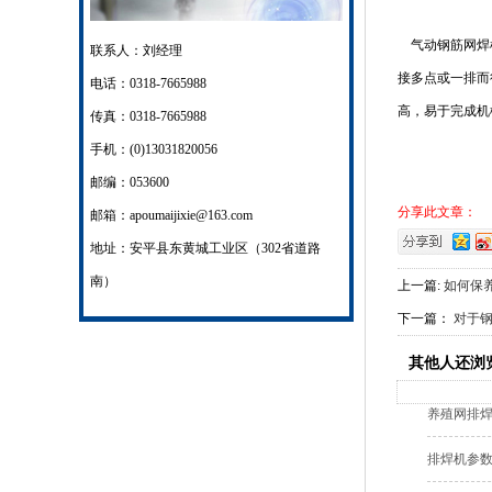
气动钢筋网焊机
联系人：刘经理
接多点或一排而
电话：0318-7665988
高，易于完成机
传真：0318-7665988
手机：(0)13031820056
邮编：053600
分享此文章：
邮箱：apoumaijixie@163.com
地址：安平县东黄城工业区（302省道路
南）
上一篇:
如何保
下一篇：
对于
其他人还浏
养殖网排
排焊机参