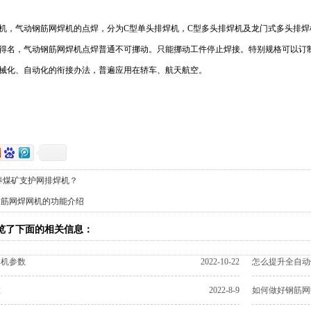
，气动钢筋网焊机的点焊，分为C型单头排焊机，C型多头排焊机及龙门式多头排焊
得名，气动钢筋网焊机点焊普通不可挪动。只能挪动工件停止焊接。特别规格可以订
械化、自动化的衔接办法，普遍应用在轿车、航天航空。
养煤矿支护网排焊机​？
钢筋网焊网机的功能介绍
览了下面的相关信息：
焊机参数
2022-10-22
怎么提升全自动
数
2022-8-9
如何做好钢筋网