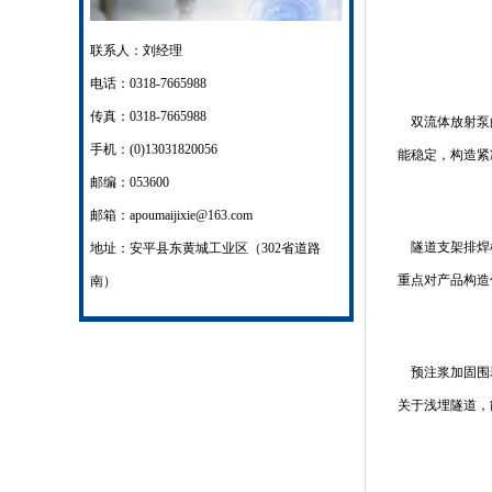
联系人：刘经理
电话：0318-7665988
传真：0318-7665988
双流体放射泵的
手机：(0)13031820056
能稳定，构造紧
邮编：053600
邮箱：apoumaijixie@163.com
隧道支架排焊机
地址：安平县东黄城工业区（302省道路
重点对产品构造
南）
预注浆加固围岩
关于浅埋隧道，