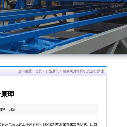
当前位置：
首页
>
行业新闻
> 钢筋网片排焊机的运行原理
行原理
 浏览：
61
次
运用电流流过工件外表和相邻区域的电阻加热来加热到我。LT或